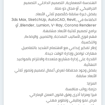
الهندسة المعمارية، التصميم الداخلي، التصميم
الجرافيكي، أو مجال ذو صلة.
يفضل خبرة سابقة كمُصمِم ثلاثي الأبعاد.
الكفاءة في 3ds Max، SketchUp، AutoCAD، Revit،
Blender، Lumion، V-Ray، Corona Renderer، أو
برامج تصميم ثلاثية الأبعاد مشابهة.
فهم قوي لأساليب النمذجة، والتصيير، والإضاءة،
والتكسية.
إطار تفكير إبداعي مع الاهتمام الشديد بالتفاصيل.
مهارات تواصل وإدارة الوقت جيدة.
القدرة على إدارة مشاريع متعددة والالتزام بالمواعيد
النهائية.
يفضل وجود محفظة تعرض أعمال تصميم وتصور ثلاثي
الأبعاد سابقة.
المزايا:
حزمة رواتب منافسة.
فيزا ومزايا أخرى وفق قانون العمل الإماراتي.
فرص نمو وظيفي وتطوير مهني.