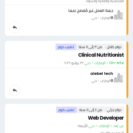
المحاسبة والمالية والبنوك
جهة العمل غير مُفصح عنها
الإمارات - دبي
دوام كامل
من ٣ إلى ٥ سنة
تنقيب.كوم
Clinical Nutritionist
On-site - الإمارات - دبي
·
٢٢ يوليو ٢٠٢٦
alebel tech
الإمارات - دبي
دوام جزئي
من ٤ إلى ٥ سنة
تنقيب.كوم
Web Developer
عن بُعد - الإمارات - دبي
·
الأربعاء
التصميم والإبداع