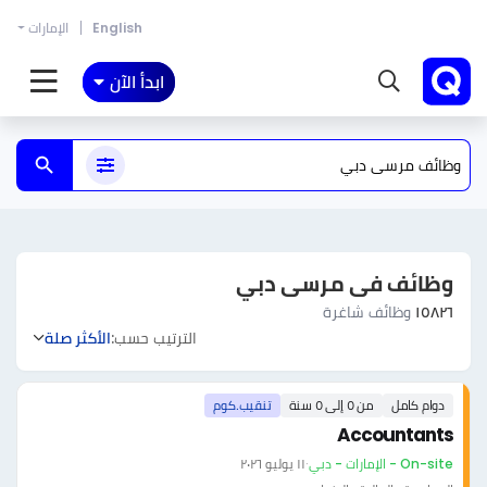
English
الإمارات
ابدأ الآن
وظائف فى مرسى دبي
١٥٨٢٦
وظائف شاغرة
الترتيب حسب:
الأكثر صلة
دوام كامل
من ٥ إلى ٥ سنة
تنقيب.كوم
Accountants
On-site - الإمارات - دبي
·
١١ يوليو ٢٠٢٦