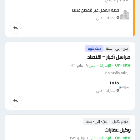
جهة العمل غير مُفصح عنها
الإمارات - دبي
من ٠ إلى ٠ سنة
بيت.كوم
مراسل أخبار - اقتصاد
On-site - الإمارات - دبي
·
١٨ مايو ٢٠٢٦
الإعلام والصحافة
toto
الإمارات - دبي
دوام كامل
من ٠ إلى ٠ سنة
وكيل عقارات
On-site - الإمارات - دبي
·
٦ يوليو ٢٠٢٦