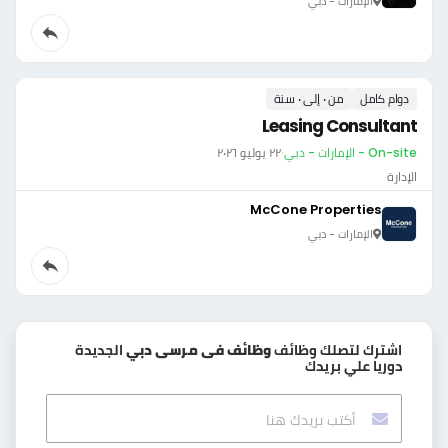
الإمارات - دبي
دوام كامل
من ٠ إلى ٠ سنة
Leasing Consultant
On-site - الإمارات - دبي
·
٢٢ يوليو ٢٠٢٦
الإدارة
McCone Properties
الإمارات - دبي
اشترك لتصلك وظائف
وظائف فى مرسى دبي
الجديدة
دوريا علي بريدك