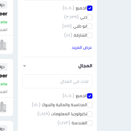
دوا
الجميع
(٨٫٠٥٠)
eer
دبي
(٣٫٧٣٩)
On-site - الإمارات - &#1610
ابو ظبي
(٨١٩)
الهن
الشارقة
(١١٤)
عرض المزيد
المجال
دوا
eer
On-site - الإمارات - &#1610
الهن
الجميع
(٨٫٠٥٠)
المحاسبة والمالية والبنوك
(١٥٠)
تكنولوجيا المعلومات
(١٫٨٤٩)
الهندسة
(١٫٤٧٣)
دوا