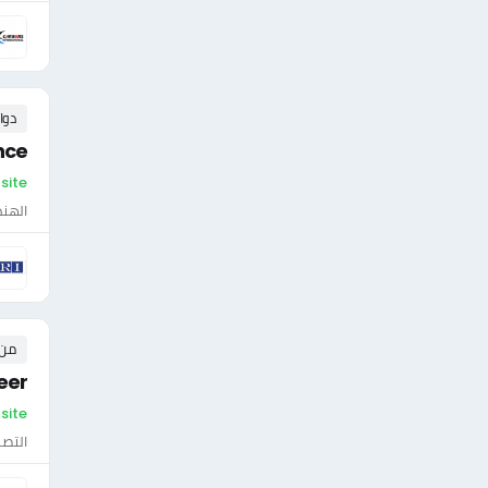
دوا
nce
On-site - ال
الهن
من ٠ إلى ٠ 
eer
On-site -
التصن