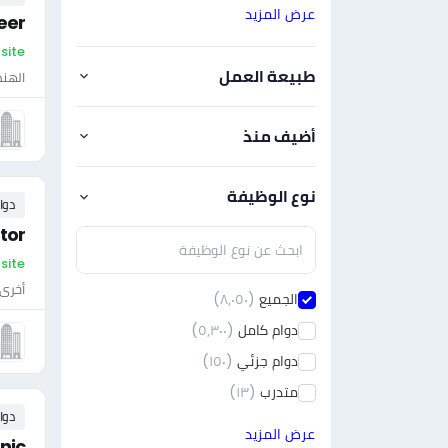
عرض المزيد
eer
On-site - الإم
طبيعة العمل
الهن
أضيف منذ
نوع الوظيفة
دوا
tor
On-site - ال
أخرى
الجميع
(٨٫٠٥٠)
دوام كامل
(٥٫٣٠٠)
دوام جزئي
(١٥٠)
متدرب
(١٣)
دوا
عرض المزيد
nic