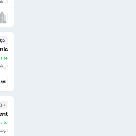
الإنش
دوا
nic
On-site - ال
الإنش
من ٠ إلى ٠ 
ent
On-site -
الوظا