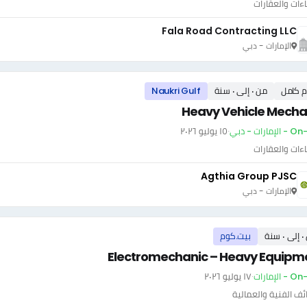
اءات والعقارات
Fala Road Contracting LLC
الإمارات - دبي
م كامل
من ٠ إلى ٠ سنة
Naukri Gulf
Heavy Vehicle Mecha
إمارات - دبي
·
١٥ يوليو ٢٠٢٦
اءات والعقارات
Agthia Group PJSC
الإمارات - دبي
سنة
بيت.كوم
Electromechanic – Heavy Equipm
 الإمارات
·
١٧ يوليو ٢٠٢٦
ئف الفنية والعمالية