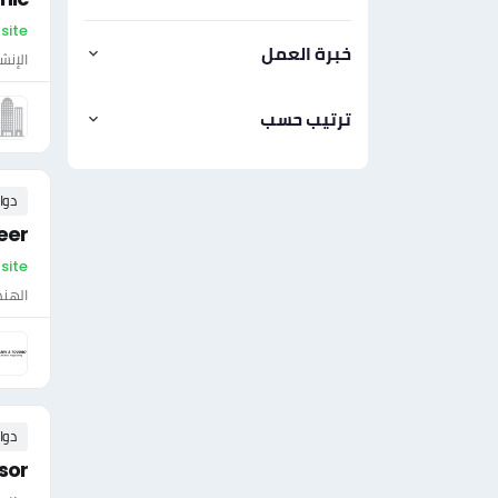
On-site - ال
خبرة العمل
الإنش
ترتيب حسب
دوا
eer
On-site - الإم
الهن
دوا
sor