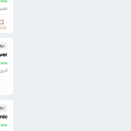
On-site - الإم
المبي
دوا
ver
On-site -
أخرى
دوا
nic
On-site - ال