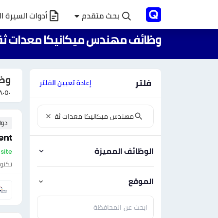
بحث متقدم
أدوات السيرة ال
وظائف مهندس ميكانيكا معدات ثق
وظا
فلتر
إعادة تعيين الفلتر
٨٠٥٠
دوا
ent
الوظائف المميزة
On-site - ال
تكنول
الموقع