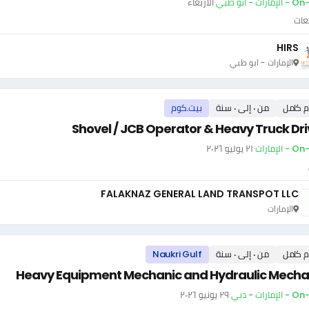
ارات - ابو ظبي
·
الأربعاء
عات
HIRS
الإمارات - ابو ظبي
م كامل
من ٠ إلى ٠ سنة
بيت.كوم
Shovel / JCB Operator & Heavy Truck Dri
 الإمارات
·
٢١ يوليو ٢٠٢٦
FALAKNAZ GENERAL LAND TRANSPOT LLC
الإمارات
م كامل
من ٠ إلى ٠ سنة
Naukri Gulf
Heavy Equipment Mechanic and Hydraulic Mecha
إمارات - دبي
·
٢٩ يونيو ٢٠٢٦