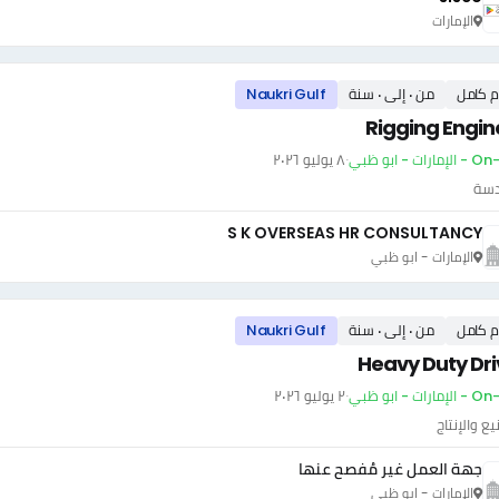
الإمارات
م كامل
من ٠ إلى ٠ سنة
Naukri Gulf
Rigging Engin
ارات - ابو ظبي
·
٨ يوليو ٢٠٢٦
دسة
S K OVERSEAS HR CONSULTANCY
الإمارات - ابو ظبي
م كامل
من ٠ إلى ٠ سنة
Naukri Gulf
Heavy Duty Dri
ارات - ابو ظبي
·
٢ يوليو ٢٠٢٦
يع والإنتاج
جهة العمل غير مُفصح عنها
الإمارات - ابو ظبي