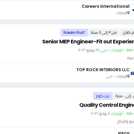
Careers International
الإمارات
م كامل
من ٣ إلى ٥ سنة
Naukri Gulf
Senior MEP Engineer-Fit out Experie
إمارات - دبي
·
٢٤ يوليو ٢٠٢٦
دسة
TOP ROCK INTERIORS LLC
الإمارات - دبي
سنة
بيت.كوم
Quality Control Engin
 الإمارات
·
٤ يوليو ٢٠٢٦
يع والإنتاج
sisco