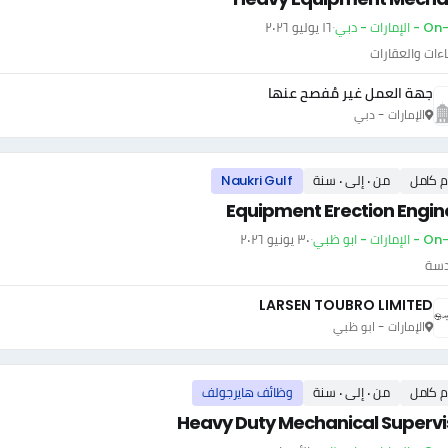
إمارات - دبي
·
١٦ يوليو ٢٠٢٦
اءات والعقارات
جهة العمل غير مُفصح عنها
الإمارات - دبي
م كامل
من ٠ إلى ٠ سنة
Naukri Gulf
Equipment Erection Engin
ارات - ابو ظبي
·
٣٠ يونيو ٢٠٢٦
دسة
LARSEN TOUBRO LIMITED
الإمارات - ابو ظبي
م كامل
من ٠ إلى ٠ سنة
وظائف هايرجولف
Heavy Duty Mechanical Supervi