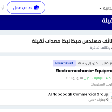
صاحب عمل
أو
ذاتية
يلة
ئف مهندس ميكانيكا معدات ثقيلة
وظائف شاغرة
م كامل
من ٠ إلى ٠ سنة
Naukri Gulf
Electromechanic-Equipm
إمارات - دبي
·
١٥ يوليو ٢٠٢٦
وجيا المعلومات
Al Naboodah Commercial Group
الإمارات - دبي