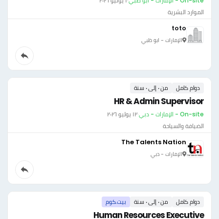
On-site - الإمارات - ابو ظبي
·
١ يونيو ٢٠٢٦
الموارد البشرية
toto
الإمارات - ابو ظبي
دوام كامل
من ٠ إلى ٠ سنة
HR & Admin Supervisor
On-site - الإمارات - دبي
·
١٢ يوليو ٢٠٢٦
الضيافة والسياحة
The Talents Nation
الإمارات - دبي
دوام كامل
من ٠ إلى ٠ سنة
بيت.كوم
Human Resources Executive