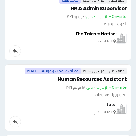
دوام كامل
من ٠ إلى ٠ سنة
جولف تالنت
HR & Admin Supervisor
On-site - الإمارات - دبي
·
٢٠ يوليو ٢٠٢٦
الموارد البشرية
The Talents Nation
الإمارات - دبي
دوام كامل
من ٠ إلى ٠ سنة
وظائف منظمات و مؤسسات عالمية
Human Resources Assistant
On-site - الإمارات - دبي
·
١٨ يونيو ٢٠٢٦
تكنولوجيا المعلومات
toto
الإمارات - دبي