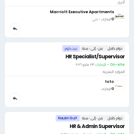
أخرى
Marriott Executive Apartments
الإمارات - دبي
دوام كامل
من ٠ إلى ٠ سنة
بيت.كوم
HR Specialist/Supervisor
On-site - الإمارات
·
٢٣ مايو ٢٠٢٦
الموارد البشرية
toto
الإمارات
دوام كامل
من ٠ إلى ٠ سنة
Naukri Gulf
HR & Admin Supervisor