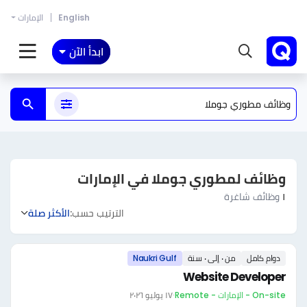
English
الإمارات
ابدأ الآن
وظائف لمطوري جوملا في الإمارات
١
وظائف شاغرة
الترتيب حسب:
الأكثر صلة
دوام كامل
من ٠ إلى ٠ سنة
Naukri Gulf
Website Developer
On-site - الإمارات - Remote
·
١٧ يوليو ٢٠٢٦