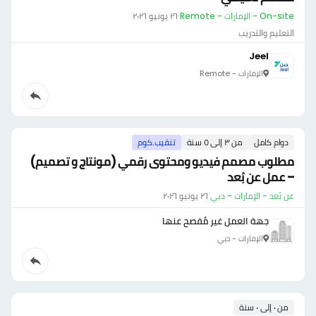
On-site - الإمارات - Remote
·
٢٦ يونيو ٢٠٢٦
التعليم والتدريب
Jeel
الإمارات - Remote
دوام كامل
من ٣ إلى ٥ سنة
تنقيب.كوم
مطلوب مصمم فيديو ومحتوى رقمي (مونتاج و تصميم)
– عمل عن بُعد
عن بُعد - الإمارات - دبي
·
٢٦ يونيو ٢٠٢٦
جهة العمل غير مُفصح عنها
الإمارات - دبي
من ٠ إلى ٠ سنة