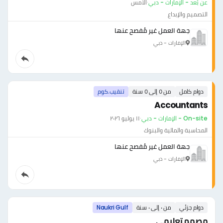
عن بُعد - الإمارات - دبي
·
الأمس
التصميم والإبداع
جهة العمل غير مُفصح عنها
الإمارات - دبي
دوام كامل
من ٥ إلى ٥ سنة
تنقيب.كوم
Accountants
On-site - الإمارات - دبي
·
١١ يوليو ٢٠٢٦
المحاسبة والمالية والبنوك
جهة العمل غير مُفصح عنها
الإمارات - دبي
دوام جزئي
من ٠ إلى ٠ سنة
Naukri Gulf
مصمم تعليمي