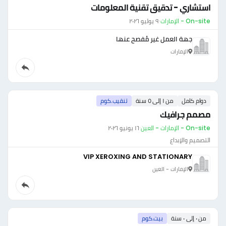
استشاري - تدقيق تقنية المعلومات
On-site - الإمارات
·
٩ يوليو ٢٠٢٦
جهة العمل غير مُفصح عنها
الإمارات
دوام كامل
من ١ إلى ٥ سنة
تنقيب.كوم
مصمم جرافيك
On-site - الإمارات - العين
·
١٦ يونيو ٢٠٢٦
التصميم والإبداع
VIP XEROXING AND STATIONARY
الإمارات - العين
من ٠ إلى ٠ سنة
بيت.كوم