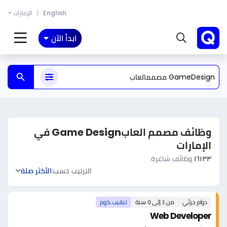
English
الإمارات
ابدأ الآن
وظائف مصمم العابGame Design في
الإمارات
١٦١٣٣
وظائف شاغرة
الترتيب حسب:
الأكثر صلة
دوام جزئي
من ٤ إلى ٥ سنة
تنقيب.كوم
Web Developer